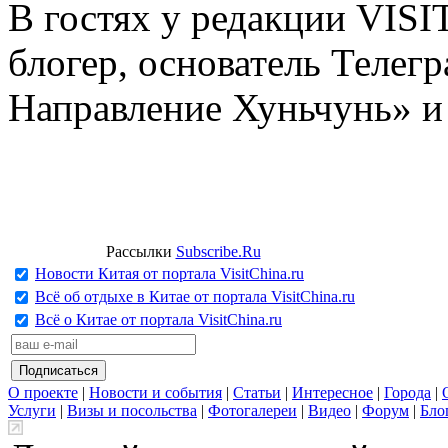
В гостях у редакции VIS
блогер, основатель Телег
Направление Хуньчунь» и
Рассылки
Subscribe.Ru
Новости Китая от портала VisitChina.ru
Всё об отдыхе в Китае от портала VisitChina.ru
Всё о Китае от портала VisitChina.ru
О проекте
|
Новости и события
|
Статьи
|
Интересное
|
Города
|
Услуги
|
Визы и посольства
|
Фотогалереи
|
Видео
|
Форум
|
Бло