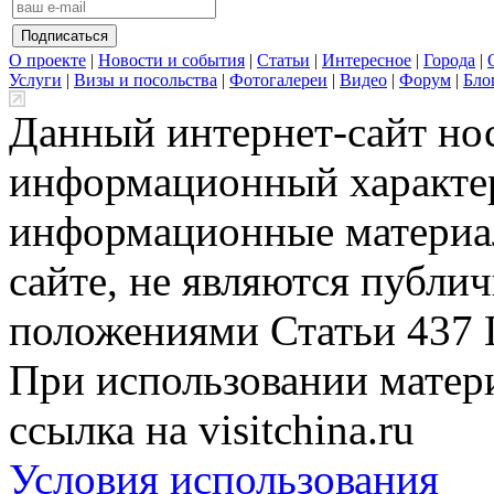
О проекте
|
Новости и события
|
Статьи
|
Интересное
|
Города
|
Услуги
|
Визы и посольства
|
Фотогалереи
|
Видео
|
Форум
|
Бло
Данный интернет-сайт но
информационный характер
информационные материа
сайте, не являются публи
положениями Статьи 437 
При использовании матери
ссылка на visitchina.ru
Условия использования