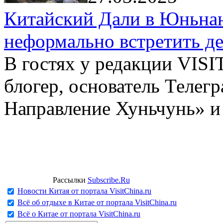
Китайский Дали в Юньнань
неформально встретить д
В гостях у редакции VIS
блогер, основатель Телег
Направление Хуньчунь» и
Рассылки
Subscribe.Ru
Новости Китая от портала VisitChina.ru
Всё об отдыхе в Китае от портала VisitChina.ru
Всё о Китае от портала VisitChina.ru