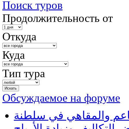
Поиск туров
Продолжительность от
Откуда
Куда
Тип тура
Обсуждаемое на форуме
طاعم والمقاهي في سلطنة
 التكاليف وزيادة الأرباح