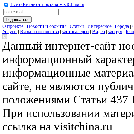
Всё о Китае от портала VisitChina.ru
О проекте
|
Новости и события
|
Статьи
|
Интересное
|
Города
|
Услуги
|
Визы и посольства
|
Фотогалереи
|
Видео
|
Форум
|
Бло
Данный интернет-сайт но
информационный характер
информационные материа
сайте, не являются публи
положениями Статьи 437 
При использовании матери
ссылка на visitchina.ru