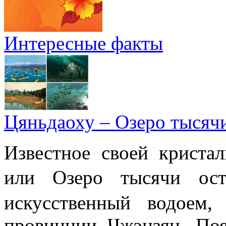
Интересные факты
Цяньдаоху – Озеро тысяч
Известное своей криста
или Озеро тысячи 
искусственный водоем,
провинции Чжэцзян. Поя