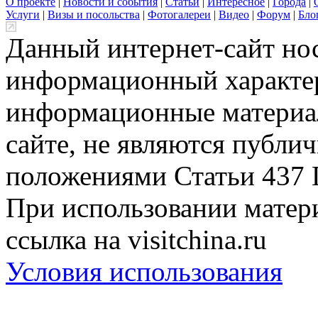
О проекте
|
Новости и события
|
Статьи
|
Интересное
|
Города
|
Услуги
|
Визы и посольства
|
Фотогалереи
|
Видео
|
Форум
|
Бло
Данный интернет-сайт но
информационный характер
информационные материа
сайте, не являются публи
положениями Статьи 437 
При использовании матери
ссылка на visitchina.ru
Условия использования