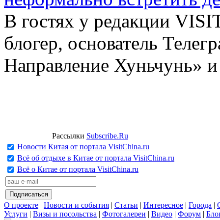
В гостях у редакции VIS
блогер, основатель Телег
Направление Хуньчунь» и
Рассылки
Subscribe.Ru
Новости Китая от портала VisitChina.ru
Всё об отдыхе в Китае от портала VisitChina.ru
Всё о Китае от портала VisitChina.ru
О проекте
|
Новости и события
|
Статьи
|
Интересное
|
Города
|
Услуги
|
Визы и посольства
|
Фотогалереи
|
Видео
|
Форум
|
Бло