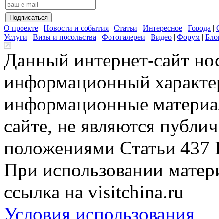
О проекте
|
Новости и события
|
Статьи
|
Интересное
|
Города
|
Услуги
|
Визы и посольства
|
Фотогалереи
|
Видео
|
Форум
|
Бло
Данный интернет-сайт но
информационный характер
информационные материа
сайте, не являются публи
положениями Статьи 437 
При использовании матери
ссылка на visitchina.ru
Условия использования