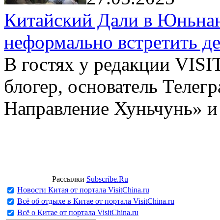
Китайский Дали в Юньнань
неформально встретить д
В гостях у редакции VIS
блогер, основатель Телег
Направление Хуньчунь» и
Рассылки
Subscribe.Ru
Новости Китая от портала VisitChina.ru
Всё об отдыхе в Китае от портала VisitChina.ru
Всё о Китае от портала VisitChina.ru