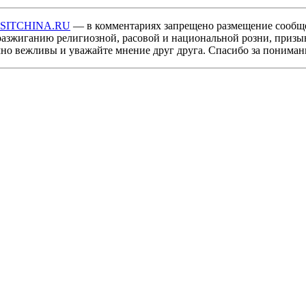
ISITCHINA.RU
— в комментариях запрещено размещение сообщ
разжиганию религиозной, расовой и национальной розни, призы
мно вежливы и уважайте мнение друг друга. Спасибо за пониман