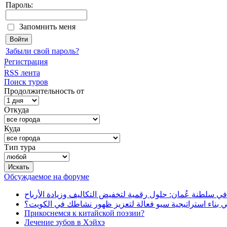
Пароль:
Запомнить меня
Забыли свой пароль?
Регистрация
RSS лента
Поиск туров
Продолжительность от
Откуда
Куда
Тип тура
Обсуждаемое на форуме
في سلطنة عُمان: حلول رقمية لتخفيض التكاليف وزيادة الأرباح
بناء استراتيجية سيو فعالة لتعزيز ظهور نشاطك في الكويت؟
Прикоснемся к китайской поэзии?
Лечение зубов в Хэйхэ