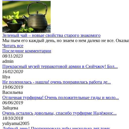
Зеленый чай – новые свойства старого знакомого
Мы пьем его каждый день, но знаем о нем далеко не все. Оказы
Читать все
Последние комментарии
08/11/2023
admin
Прекрасный музей терракотовой армии в Сюйчжоу! Бол...
16/02/2020
lilya
Не поленилась - нашла! очень понравилась работа де...
19/06/2019
Васильева
Отличная турфирма! Очень положительные гиды и моло...
06/06/2019
Зайцева
Очень остались довольны, спасибо турфирме Надёжнос...
18/10/2018
yuliyamai2005
Добрый день! Протезировала зубы несколько лет тому...