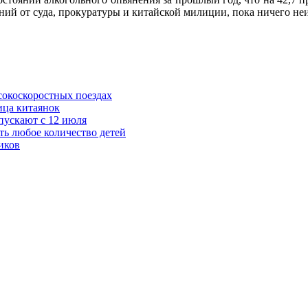
ений от суда, прокуратуры и китайской милиции, пока ничего не
сокоскоростных поездах
ица китаянок
пускают с 12 июля
ть любое количество детей
иков