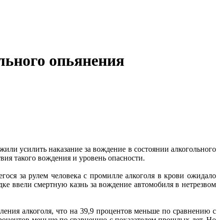
ольного опьянения
или усилить наказание за вождение в состоянии алкогольного
твия такого вождения и уровень опасности.
гося за рулем человека с промилле алкоголя в крови ожидало
ядке ввели смертную казнь за вождение автомобиля в нетрезвом
ления алкоголя, что на 39,9 процентов меньше по сравнению с
процентов меньше по сравнению с показателем прошлых лет. Но