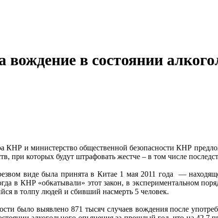
а вождение в состоянии алког
а КНР и министерство общественной безопасности КНР предлож
тв, при которых будут штрафовать жестче – в том числе последс
резвом виде была принята в Китае 1 мая 2011 года — находяще
когда в КНР «обкатывали» этот закон, в экспериментальном пор
ийся в толпу людей и сбивший насмерть 5 человек.
ности было выявлено 871 тысяч случаев вождения после употреб
остоянии алкогольного опьянения за прошлый год, что на 42,7 