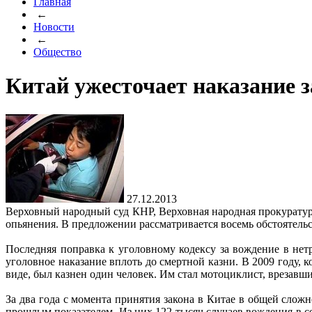
Главная
←
Новости
←
Общество
Китай ужесточает наказание з
27.12.2013
Верховный народный суд КНР, Верховная народная прокуратур
опьянения. В предложении рассматривается восемь обстоятельс
Последняя поправка к уголовному кодексу за вождение в нет
уголовное наказание вплоть до смертной казни. В 2009 году, 
виде, был казнен один человек. Им стал мотоциклист, врезавш
За два года с момента принятия закона в Китае в общей слож
прошлым показателем. Из них 122 тысяч случаев вождения в с