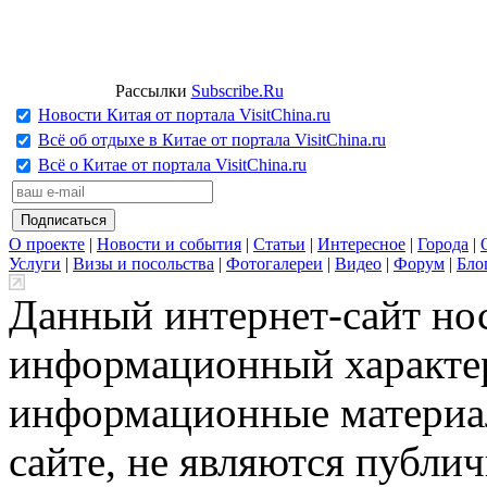
Рассылки
Subscribe.Ru
Новости Китая от портала VisitChina.ru
Всё об отдыхе в Китае от портала VisitChina.ru
Всё о Китае от портала VisitChina.ru
О проекте
|
Новости и события
|
Статьи
|
Интересное
|
Города
|
Услуги
|
Визы и посольства
|
Фотогалереи
|
Видео
|
Форум
|
Бло
Данный интернет-сайт но
информационный характер
информационные материа
сайте, не являются публи