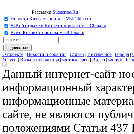
Рассылки
Subscribe.Ru
Новости Китая от портала VisitChina.ru
Всё об отдыхе в Китае от портала VisitChina.ru
Всё о Китае от портала VisitChina.ru
О проекте
|
Новости и события
|
Статьи
|
Интересное
|
Города
|
Услуги
|
Визы и посольства
|
Фотогалереи
|
Видео
|
Форум
|
Бло
Данный интернет-сайт но
информационный характер
информационные материа
сайте, не являются публи
положениями Статьи 437 