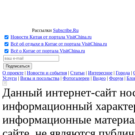
Рассылки
Subscribe.Ru
Новости Китая от портала VisitChina.ru
Всё об отдыхе в Китае от портала VisitChina.ru
Всё о Китае от портала VisitChina.ru
О проекте
|
Новости и события
|
Статьи
|
Интересное
|
Города
|
Услуги
|
Визы и посольства
|
Фотогалереи
|
Видео
|
Форум
|
Бло
Данный интернет-сайт но
информационный характер
информационные материа
сайте, не являются публи