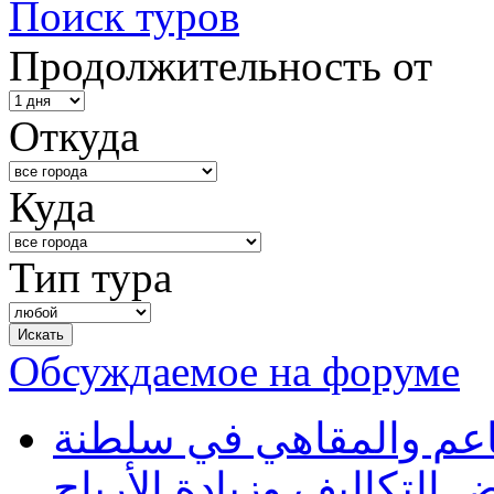
Поиск туров
Продолжительность от
Откуда
Куда
Тип тура
Обсуждаемое на форуме
طاعم والمقاهي في سلطنة
 التكاليف وزيادة الأرباح