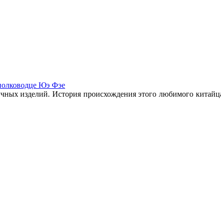
полководце Юэ Фэе
учных изделий. История происхождения этого любимого китайца