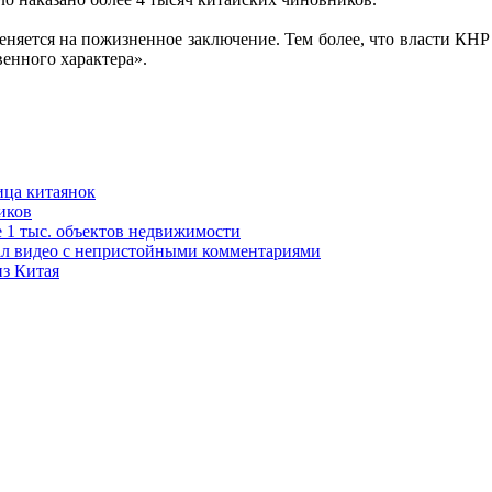
няется на пожизненное заключение. Тем более, что власти КНР 
енного характера».
ица китаянок
иков
 1 тыс. объектов недвижимости
ал видео с непристойными комментариями
з Китая