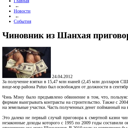
Главная
←
Новости
←
События
Чиновник из Шанхая приговор
24.04.2012
За получение взятки в 15,47 млн юаней (2,45 млн долларов С
вице-мэр района Putuo был освобожден от должности в сентяб
Чэнь Мэну было предъявлено обвинение в том, что, пользуяс
фирмам выигрывать контракты на строительство. Также с 200
на земельные участки. Часть полученных денег пойманный на 
Это далеко не первый случай приговора к смертной казни ч
незаконные доходы которого с 1995 по 2009 годы составили 
отношении экс-мэра Шэньчженя. В 2010 году за коррупцию был