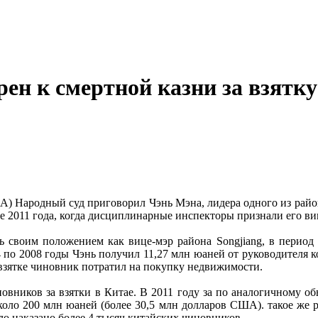
ен к смертной казни за взятку
ША) Народный суд приговорил Чэнь Мэна, лидера одного из рай
ре 2011 года, когда дисциплинарные инспекторы признали его в
ь своим положением как вице-мэр района Songjiang, в период
4 по 2008 годы Чэнь получил 11,27 млн юаней от руководителя 
взятке чиновник потратил на покупку недвижимости.
иновников за взятки в Китае. В 2011 году за по аналогичному
около 200 млн юаней (более 30,5 млн долларов США). такое же
о наказано более 4 тысяч китайских чиновников.