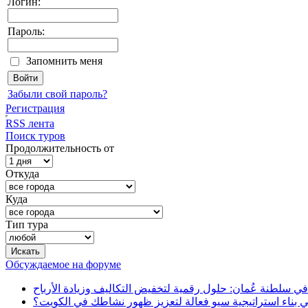
Логин:
Пароль:
Запомнить меня
Забыли свой пароль?
Регистрация
RSS лента
Поиск туров
Продолжительность от
Откуда
Куда
Тип тура
Обсуждаемое на форуме
في سلطنة عُمان: حلول رقمية لتخفيض التكاليف وزيادة الأرباح
بناء استراتيجية سيو فعالة لتعزيز ظهور نشاطك في الكويت؟