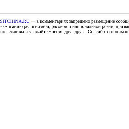
ISITCHINA.RU
— в комментариях запрещено размещение сообщ
разжиганию религиозной, расовой и национальной розни, призы
мно вежливы и уважайте мнение друг друга. Спасибо за пониман