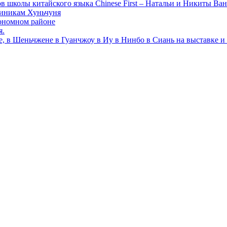
в школы китайского языка Chinese First – Натальи и Никиты Ван
линикам Хуньчуня
ономном районе
я.
е, в Шеньчжене в Гуанчжоу в Иу в Нинбо в Сиань на выставке и 