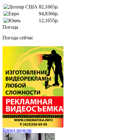
82,1665р.
94,8366р.
12,1655р.
Погода
Погода сейчас
Бренд недели