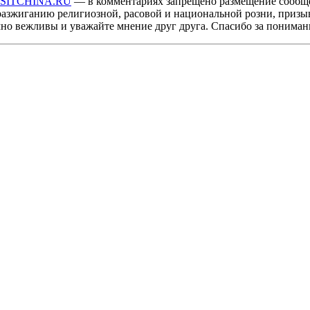
ISITCHINA.RU
— в комментариях запрещено размещение сообщ
разжиганию религиозной, расовой и национальной розни, призы
мно вежливы и уважайте мнение друг друга. Спасибо за пониман