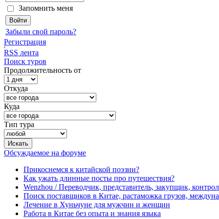
Запомнить меня
Забыли свой пароль?
Регистрация
RSS лента
Поиск туров
Продолжительность от
Откуда
Куда
Тип тура
Обсуждаемое на форуме
Прикоснемся к китайской поэзии?
Как ужать длинные посты про путешествия?
Wenzhou / Переводчик, представитель, закупщик, контроле
Поиск поставщиков в Китае, растаможка грузов, междуна
Лечение в Хуньчуне для мужчин и женщин
Работа в Китае без опыта и знания языка