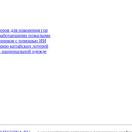
еров для покорения гор
у работающими пожилыми
енников с помощью ИИ
орию китайских лотерей
 в национальной одежде