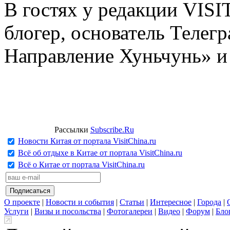
В гостях у редакции VIS
блогер, основатель Телег
Направление Хуньчунь» и
Рассылки
Subscribe.Ru
Новости Китая от портала VisitChina.ru
Всё об отдыхе в Китае от портала VisitChina.ru
Всё о Китае от портала VisitChina.ru
О проекте
|
Новости и события
|
Статьи
|
Интересное
|
Города
|
Услуги
|
Визы и посольства
|
Фотогалереи
|
Видео
|
Форум
|
Бло