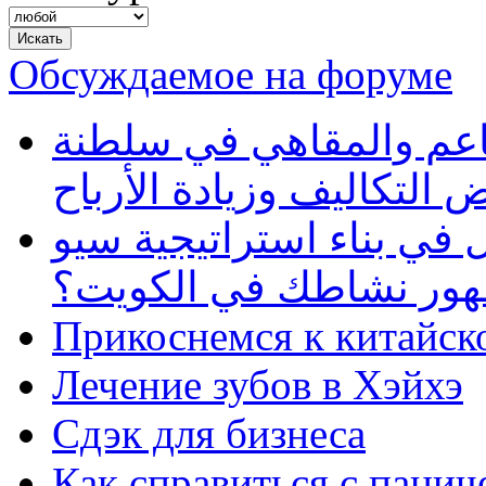
Обсуждаемое на форуме
طاعم والمقاهي في سلطنة
 التكاليف وزيادة الأرباح
في بناء استراتيجية سيو
ظهور نشاطك في الكويت؟
Прикоснемся к китайск
Лечение зубов в Хэйхэ
Сдэк для бизнеса
Как справиться с панич