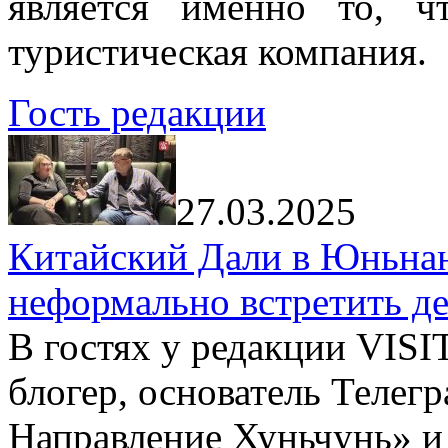
является именно то, ч
туристическая компания.
Гость редакции
27.03.2025
Китайский Дали в Юньнань
неформально встретить д
В гостях у редакции VIS
блогер, основатель Телег
Направление Хуньчунь» и