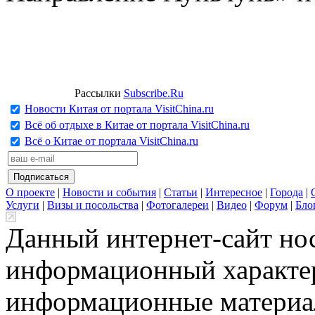
Рассылки
Subscribe.Ru
Новости Китая от портала VisitChina.ru
Всё об отдыхе в Китае от портала VisitChina.ru
Всё о Китае от портала VisitChina.ru
О проекте
|
Новости и события
|
Статьи
|
Интересное
|
Города
|
Услуги
|
Визы и посольства
|
Фотогалереи
|
Видео
|
Форум
|
Бло
Данный интернет-сайт но
информационный характер
информационные материа