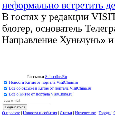
неформально встретить д
В гостях у редакции VIS
блогер, основатель Телег
Направление Хуньчунь» и
Рассылки
Subscribe.Ru
Новости Китая от портала VisitChina.ru
Всё об отдыхе в Китае от портала VisitChina.ru
Всё о Китае от портала VisitChina.ru
О проекте
|
Новости и события
|
Статьи
|
Интересное
|
Города
|