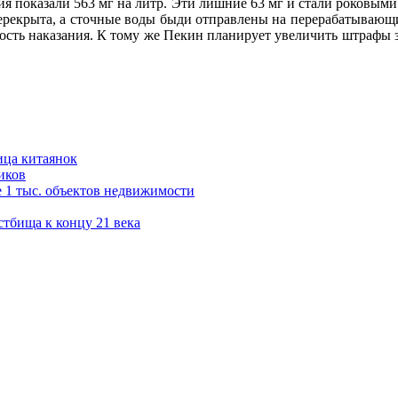
я показали 563 мг на литр. Эти лишние 63 мг и стали роковыми 
ерекрыта, а сточные воды быди отправлены на перерабатывающ
гость наказания. К тому же Пекин планирует увеличить штрафы з
ица китаянок
иков
 1 тыс. объектов недвижимости
стбища к концу 21 века