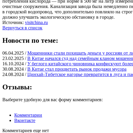
потребления кислорода — при норме в 500 мг на литр измерени
очистные сооружения. Канализация завода была немедленно п
в городской водопровод, что дополнительно повлияло на стро
должно улучшить экологическую обстановку в городе.
Источник:
visitchina.ru
Вернуться в список
Новости по теме:
06.04.2025 /
Мошенники стали похищать деньги у россиян от л
23.02.2025 /
В Китае начался суд над семейным кланом мошенн
16.10.2024 /
У беглого китайского чиновника конфискуют более
30.08.2024 /
В Китае стал процветать рынок продажи мусора
24.08.2024 /
Цинхай-Тибетское нагорье превратится в луга и па
Отзывы:
Выберите удобную для вас форму комментариев:
Комментарии
Вконтакте
Комментариев еще нет