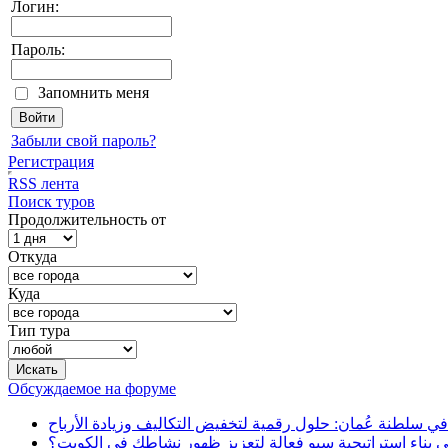
Логин:
Пароль:
Запомнить меня
Забыли свой пароль?
Регистрация
RSS лента
Поиск туров
Продолжительность от
Откуда
Куда
Тип тура
Обсуждаемое на форуме
في سلطنة عُمان: حلول رقمية لتخفيض التكاليف وزيادة الأرباح
بناء استراتيجية سيو فعالة لتعزيز ظهور نشاطك في الكويت؟