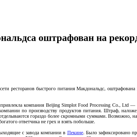
нальдса оштрафован на рекор
 сети ресторанов быстрого питания Макдональдс, оштрафована 
ривлекла компания Beijing Simplot Food Processing Co., Ltd —
 компании по производству продуктов питания. Штраф, наложе
делываются гораздо более скромными суммами. Возможно, на 
огатого ответчика не грех и взять побольше.
выходящие с завода компании в
Пекине
. Было зафиксировано п