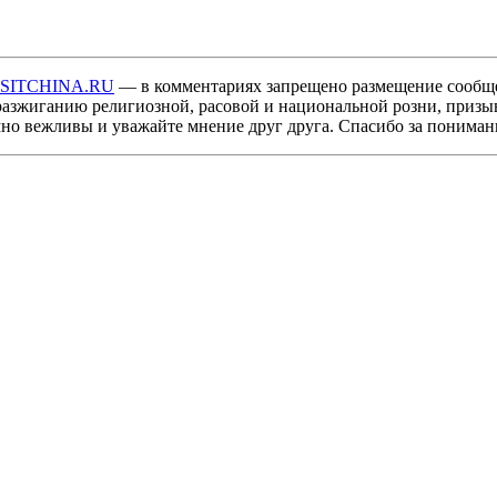
ISITCHINA.RU
— в комментариях запрещено размещение сообщ
разжиганию религиозной, расовой и национальной розни, призы
мно вежливы и уважайте мнение друг друга. Спасибо за пониман