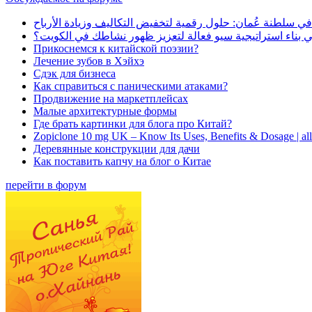
في سلطنة عُمان: حلول رقمية لتخفيض التكاليف وزيادة الأرباح
بناء استراتيجية سيو فعالة لتعزيز ظهور نشاطك في الكويت؟
Прикоснемся к китайской поэзии?
Лечение зубов в Хэйхэ
Сдэк для бизнеса
Как справиться с паническими атаками?
Продвижение на маркетплейсах
Малые архитектурные формы
Где брать картинки для блога про Китай?
Zopiclone 10 mg UK – Know Its Uses, Benefits & Dosage | a
Деревянные конструкции для дачи
Как поставить капчу на блог о Китае
перейти в форум