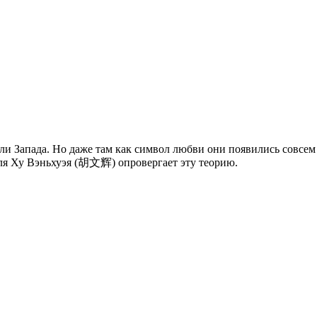
и Запада. Но даже там как символ любви они появились совсем 
еля Ху Вэньхуэя (胡文辉) опровергает эту теорию.