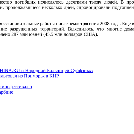
личество погибших исчислялось десятками тысяч людей. В 
ки, продолжавшиеся несколько дней, спровоцировали подтоплени
 восстановительные работы после землетрясения 2008 года. Еще
ение разрушенных территорий. Выяснилось, что многие дома
елено 287 млн юаней (45,5 млн долларов США).
TCHINA.RU и Народной Больницей Суйфэньхэ
тартовал из Приморья в КНР
 кинофестивалю
арбине