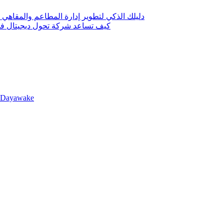
دليلك الذكي لتطوير إدارة المطاعم والمقاهي 
كيف تساعد شركة تحول ديجيتال في 
llDayawake