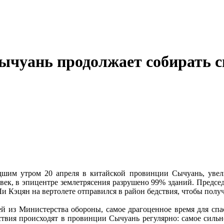
ычуань продолжает собирать 
дшим утром 20 апреля в китайской провинции Сычуань, увел
ловек, в эпицентре землетрясения разрушено 99% зданий. Предсе
 Кэцян на вертолете отправился в район бедствия, чтобы полу
ей из Министерства обороны, самое драгоценное время для спас
ствия происходят в провинции Сычуань регулярно: самое сильное