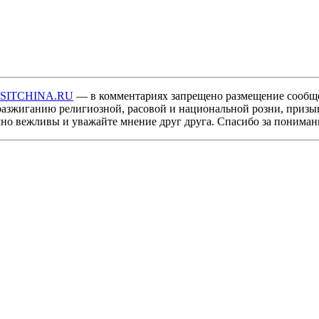
ISITCHINA.RU
— в комментариях запрещено размещение сообщ
разжиганию религиозной, расовой и национальной розни, призы
мно вежливы и уважайте мнение друг друга. Спасибо за пониман