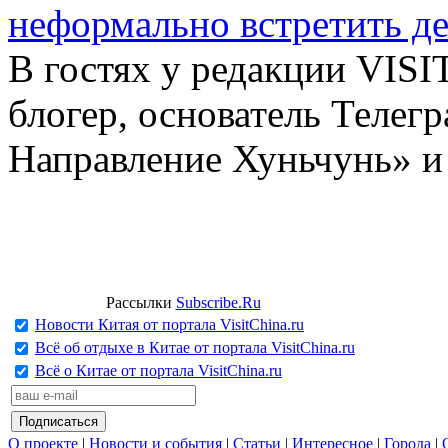
неформально встретить д
В гостях у редакции VIS
блогер, основатель Телег
Направление Хуньчунь» и
Рассылки
Subscribe.Ru
Новости Китая от портала VisitChina.ru
Всё об отдыхе в Китае от портала VisitChina.ru
Всё о Китае от портала VisitChina.ru
О проекте
|
Новости и события
|
Статьи
|
Интересное
|
Города
|