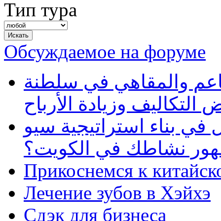
Тип тура
Обсуждаемое на форуме
طاعم والمقاهي في سلطنة
 التكاليف وزيادة الأرباح
في بناء استراتيجية سيو
ظهور نشاطك في الكويت؟
Прикоснемся к китайск
Лечение зубов в Хэйхэ
Сдэк для бизнеса