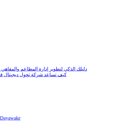
دليلك الذكي لتطوير إدارة المطاعم والمقاهي 
كيف تساعد شركة تحول ديجيتال في 
llDayawake