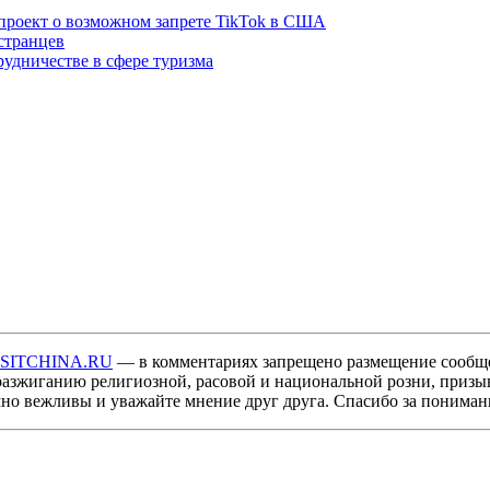
проект о возможном запрете TikTok в США
странцев
удничестве в сфере туризма
ISITCHINA.RU
— в комментариях запрещено размещение сообщ
разжиганию религиозной, расовой и национальной розни, призы
мно вежливы и уважайте мнение друг друга. Спасибо за пониман