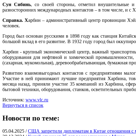
Сун Сибинь
, со своей стороны, отметил внушительные и
разносторонних международных контактов – в том числе, и с 
Справка. Х
арбин – административный центр провинции Хэйлун
человек.
Город был основан русскими в 1898 году как станция Китай
большой вклад в его развитие. В 1932 году город был оккупир
Харбин - крупный экономический центр, важный транспортный
оборудования для нефтяной и химической промышленности, су
(сахарная, мукомольная), деревообрабатывающая, бумажная пр
Развитию взаимовыгодных контактов с предприятиями малого
Участие в ней принимают лучшие предприятия Харбина, тов
месяца назад, приняли участие 35 компаний из Харбина, сфер
бытовой техники, оборудования, станков, осветительных прибо
Источник:
www.vlc.ru
Вернуться в список
Новости по теме:
05.04.2025 /
США запретили дипломатам в Китае отношения с