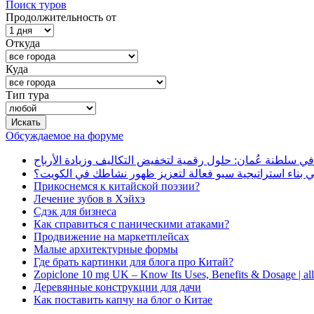
Поиск туров
Продолжительность от
Откуда
Куда
Тип тура
Обсуждаемое на форуме
في سلطنة عُمان: حلول رقمية لتخفيض التكاليف وزيادة الأرباح
بناء استراتيجية سيو فعالة لتعزيز ظهور نشاطك في الكويت؟
Прикоснемся к китайской поэзии?
Лечение зубов в Хэйхэ
Сдэк для бизнеса
Как справиться с паническими атаками?
Продвижение на маркетплейсах
Малые архитектурные формы
Где брать картинки для блога про Китай?
Zopiclone 10 mg UK – Know Its Uses, Benefits & Dosage | a
Деревянные конструкции для дачи
Как поставить капчу на блог о Китае