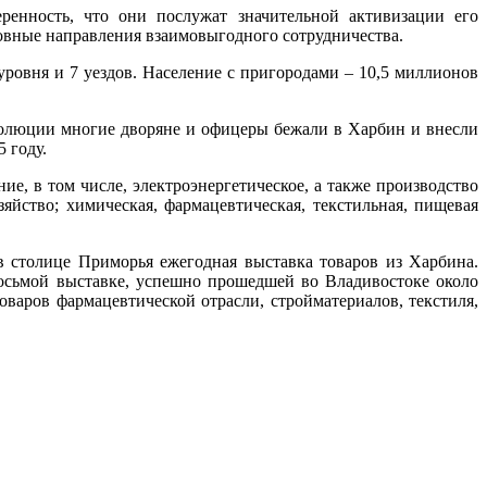
ренность, что они послужат значительной активизации его
новные направления взаимовыгодного сотрудничества.
уровня и 7 уездов. Население с пригородами – 10,5 миллионов
волюции многие дворяне и офицеры бежали в Харбин и внесли
 году.
, в том числе, электроэнергетическое, а также производство
яйство; химическая, фармацевтическая, текстильная, пищевая
в столице Приморья ежегодная выставка товаров из Харбина.
осьмой выставке, успешно прошедшей во Владивостоке около
оваров фармацевтической отрасли, стройматериалов, текстиля,