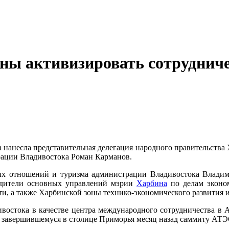
ны активизировать сотруднич
нанесла представительная делегация народного правительства Х
трации Владивостока Роман Карманов.
ых отношений и туризма администрации Владивостока Владим
водители основных управлений мэрии
Харбина
по делам эконом
ти, а также Харбинской зоны технико-экономического развития и
востока в качестве центра международного сотрудничества в Аз
к завершившемуся в столице Приморья месяц назад саммиту АТЭ