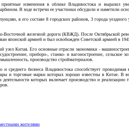
 приятные изменения в облике Владивостока и выразил уве
Харбином. В ходе встречи ее участники обсудили и наметили ос
цзян, в его составе 8 городских районов, 3 города уездного 
ско-Восточной железной дороги (КВЖД). После Октябрьской ре
ован японской армией и был освобожден Советской армией в 1945
 узел Китая. Его основные отрасли экономики - машиностроение
достроение, приборо-, станко- и вагоностроение, сельское хоз
омышленность, производство стройматериалов.
 и среднего бизнеса Владивостока способствует проводимая 
ары и торговые марки которых хорошо известны в Китае. В в
а деятельности которых включает производство и реализацию т
ров.
 местными жителями