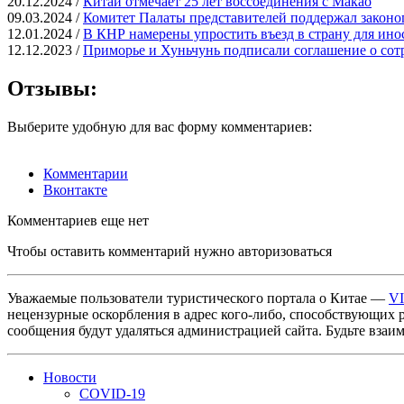
20.12.2024 /
Китай отмечает 25 лет воссоединения с Макао
09.03.2024 /
Комитет Палаты представителей поддержал законо
12.01.2024 /
В КНР намерены упростить въезд в страну для ино
12.12.2023 /
Приморье и Хуньчунь подписали соглашение о сотр
Отзывы:
Выберите удобную для вас форму комментариев:
Комментарии
Вконтакте
Комментариев еще нет
Чтобы оставить комментарий нужно авторизоваться
Уважаемые пользователи туристического портала о Китае —
V
нецензурные оскорбления в адрес кого-либо, способствующих 
сообщения будут удаляться администрацией сайта. Будьте взаи
Новости
COVID-19