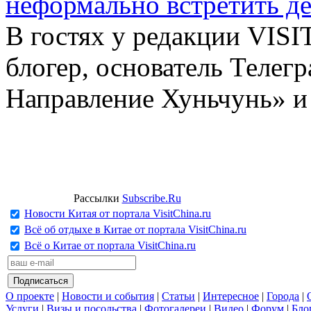
неформально встретить д
В гостях у редакции VIS
блогер, основатель Телег
Направление Хуньчунь» и
Рассылки
Subscribe.Ru
Новости Китая от портала VisitChina.ru
Всё об отдыхе в Китае от портала VisitChina.ru
Всё о Китае от портала VisitChina.ru
О проекте
|
Новости и события
|
Статьи
|
Интересное
|
Города
|
Услуги
|
Визы и посольства
|
Фотогалереи
|
Видео
|
Форум
|
Бло