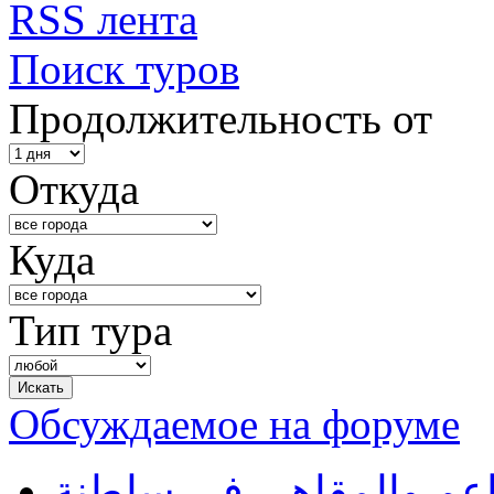
RSS лента
Поиск туров
Продолжительность от
Откуда
Куда
Тип тура
Обсуждаемое на форуме
طاعم والمقاهي في سلطنة