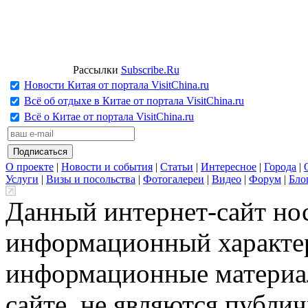
Рассылки
Subscribe.Ru
Новости Китая от портала VisitChina.ru
Всё об отдыхе в Китае от портала VisitChina.ru
Всё о Китае от портала VisitChina.ru
О проекте
|
Новости и события
|
Статьи
|
Интересное
|
Города
|
Услуги
|
Визы и посольства
|
Фотогалереи
|
Видео
|
Форум
|
Бло
Данный интернет-сайт но
информационный характер
информационные материа
сайте, не являются публи