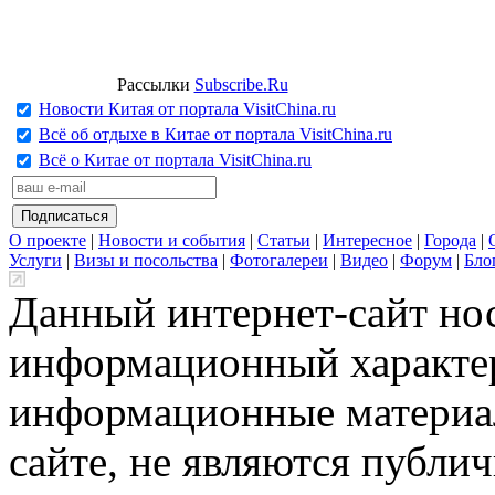
Рассылки
Subscribe.Ru
Новости Китая от портала VisitChina.ru
Всё об отдыхе в Китае от портала VisitChina.ru
Всё о Китае от портала VisitChina.ru
О проекте
|
Новости и события
|
Статьи
|
Интересное
|
Города
|
Услуги
|
Визы и посольства
|
Фотогалереи
|
Видео
|
Форум
|
Бло
Данный интернет-сайт но
информационный характер
информационные материа
сайте, не являются публи