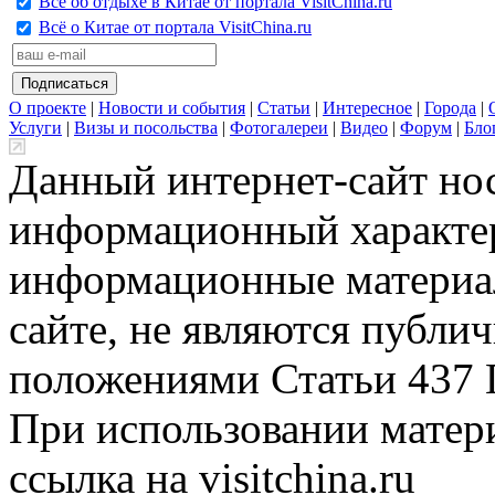
Всё об отдыхе в Китае от портала VisitChina.ru
Всё о Китае от портала VisitChina.ru
О проекте
|
Новости и события
|
Статьи
|
Интересное
|
Города
|
Услуги
|
Визы и посольства
|
Фотогалереи
|
Видео
|
Форум
|
Бло
Данный интернет-сайт но
информационный характер
информационные материа
сайте, не являются публи
положениями Статьи 437 
При использовании матери
ссылка на visitchina.ru