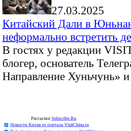
27.03.2025
Китайский Дали в Юньнань
неформально встретить д
В гостях у редакции VIS
блогер, основатель Телег
Направление Хуньчунь» и
Рассылки
Subscribe.Ru
Новости Китая от портала VisitChina.ru