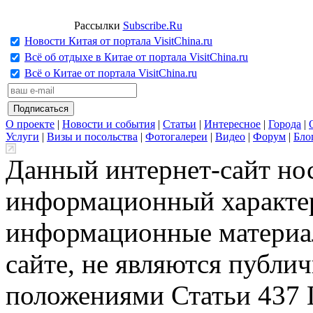
Рассылки
Subscribe.Ru
Новости Китая от портала VisitChina.ru
Всё об отдыхе в Китае от портала VisitChina.ru
Всё о Китае от портала VisitChina.ru
О проекте
|
Новости и события
|
Статьи
|
Интересное
|
Города
|
Услуги
|
Визы и посольства
|
Фотогалереи
|
Видео
|
Форум
|
Бло
Данный интернет-сайт но
информационный характер
информационные материа
сайте, не являются публи
положениями Статьи 437 