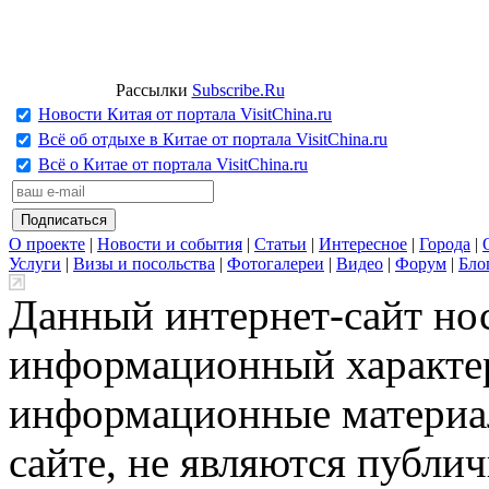
Рассылки
Subscribe.Ru
Новости Китая от портала VisitChina.ru
Всё об отдыхе в Китае от портала VisitChina.ru
Всё о Китае от портала VisitChina.ru
О проекте
|
Новости и события
|
Статьи
|
Интересное
|
Города
|
Услуги
|
Визы и посольства
|
Фотогалереи
|
Видео
|
Форум
|
Бло
Данный интернет-сайт но
информационный характер
информационные материа
сайте, не являются публи