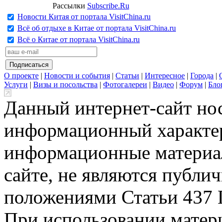
Рассылки
Subscribe.Ru
Новости Китая от портала VisitChina.ru
Всё об отдыхе в Китае от портала VisitChina.ru
Всё о Китае от портала VisitChina.ru
О проекте
|
Новости и события
|
Статьи
|
Интересное
|
Города
|
Услуги
|
Визы и посольства
|
Фотогалереи
|
Видео
|
Форум
|
Бло
Данный интернет-сайт но
информационный характер
информационные материа
сайте, не являются публи
положениями Статьи 437 
При использовании матери