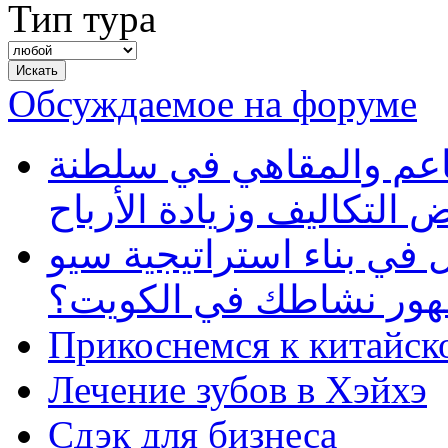
Тип тура
Обсуждаемое на форуме
طاعم والمقاهي في سلطنة
 التكاليف وزيادة الأرباح
في بناء استراتيجية سيو
ظهور نشاطك في الكويت؟
Прикоснемся к китайск
Лечение зубов в Хэйхэ
Сдэк для бизнеса