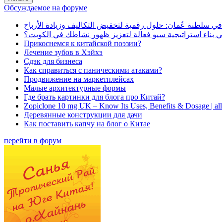
Обсуждаемое на форуме
في سلطنة عُمان: حلول رقمية لتخفيض التكاليف وزيادة الأرباح
بناء استراتيجية سيو فعالة لتعزيز ظهور نشاطك في الكويت؟
Прикоснемся к китайской поэзии?
Лечение зубов в Хэйхэ
Сдэк для бизнеса
Как справиться с паническими атаками?
Продвижение на маркетплейсах
Малые архитектурные формы
Где брать картинки для блога про Китай?
Zopiclone 10 mg UK – Know Its Uses, Benefits & Dosage | a
Деревянные конструкции для дачи
Как поставить капчу на блог о Китае
перейти в форум