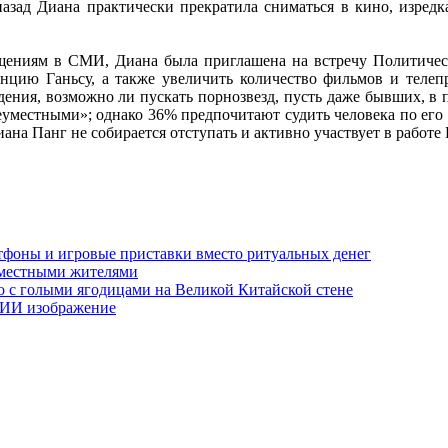
назад Диана практически прекратила сниматься в кино, изредк
бщениям в СМИ, Диана была приглашена на встречу Политическо
нцию Ганьсу, а также увеличить количество фильмов и телеп
дения, возможно ли пускать порнозвезд, пусть даже бывших, в по
уместными»; однако 36% предпочитают судить человека по его
иана Панг не собирается отступать и активно участвует в работе 
тфоны и игровые приставки вместо ритуальных денег
 местными жителями
о с голыми ягодицами на Великой Китайской стене
е ИИ изображение