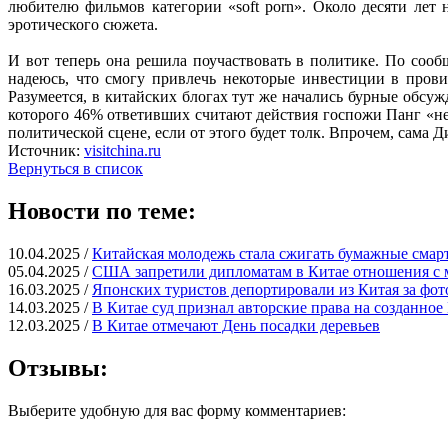
любителю фильмов категории «soft porn». Около десяти лет 
эротического сюжета.
И вот теперь она решила поучаствовать в политике. По соо
надеюсь, что смогу привлечь некоторые инвестиции в прови
Разумеется, в китайских блогах тут же начались бурные обсуж
которого 46% ответивших считают действия госпожи Панг «не
политической сцене, если от этого будет толк. Впрочем, сама Д
Источник:
visitchina.ru
Вернуться в список
Новости по теме:
10.04.2025 /
Китайская молодежь стала сжигать бумажные смар
05.04.2025 /
США запретили дипломатам в Китае отношения с
16.03.2025 /
Японских туристов депортировали из Китая за фот
14.03.2025 /
В Китае суд признал авторские права на созданно
12.03.2025 /
В Китае отмечают День посадки деревьев
Отзывы:
Выберите удобную для вас форму комментариев: