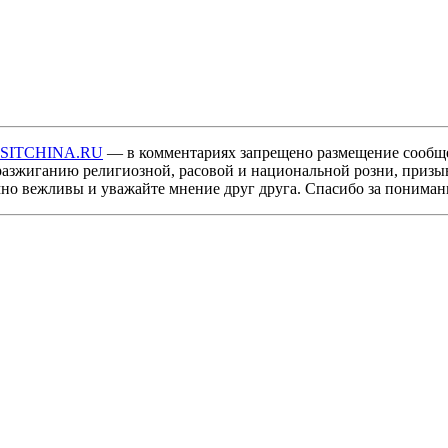
ISITCHINA.RU
— в комментариях запрещено размещение сообщ
разжиганию религиозной, расовой и национальной розни, призы
мно вежливы и уважайте мнение друг друга. Спасибо за пониман