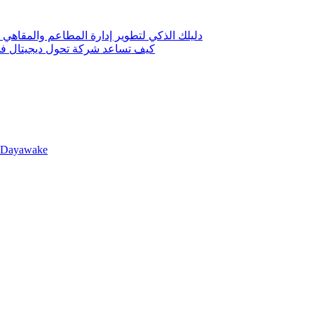
دليلك الذكي لتطوير إدارة المطاعم والمقاهي 
كيف تساعد شركة تحول ديجيتال في 
llDayawake