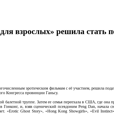
для взрослых» решила стать 
ногочисленным эротическим фильмам с её участием, решила подат
ого Конгресса провинции Ганьсу.
кой балетной труппе. Затем ее семья переехала в США, где она 
 в Гонконг, и, взяв сценический псевдоним Peng Dan, начала 
. «Erotic Ghost Story», «Hong Kong Showgirls», «Evil Instin