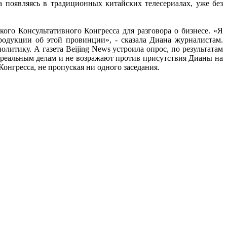
а появляясь в традиционных китайских телесериалах, уже без
го Консультативного Конгресса для разговора о бизнесе. «Я
родукции об этой провинции», - сказала Диана журналистам.
литику. А газета Beijing News устроила опрос, по результатам
 реальным делам и не возражают против присутствия Дианы на
Конгресса, не пропуская ни одного заседания.