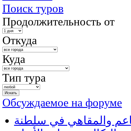
Поиск туров
Продолжительность от
Откуда
Куда
Тип тура
Обсуждаемое на форуме
طاعم والمقاهي في سلطنة