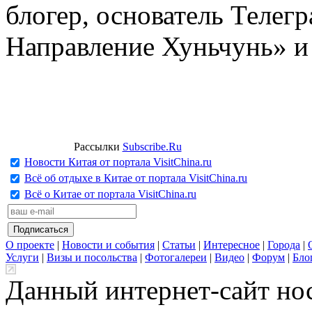
блогер, основатель Телег
Направление Хуньчунь» и
Рассылки
Subscribe.Ru
Новости Китая от портала VisitChina.ru
Всё об отдыхе в Китае от портала VisitChina.ru
Всё о Китае от портала VisitChina.ru
О проекте
|
Новости и события
|
Статьи
|
Интересное
|
Города
|
Услуги
|
Визы и посольства
|
Фотогалереи
|
Видео
|
Форум
|
Бло
Данный интернет-сайт но