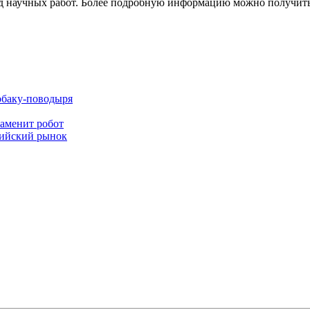
 научных работ. Более подробную информацию можно получить н
обаку-поводыря
заменит робот
сийский рынок