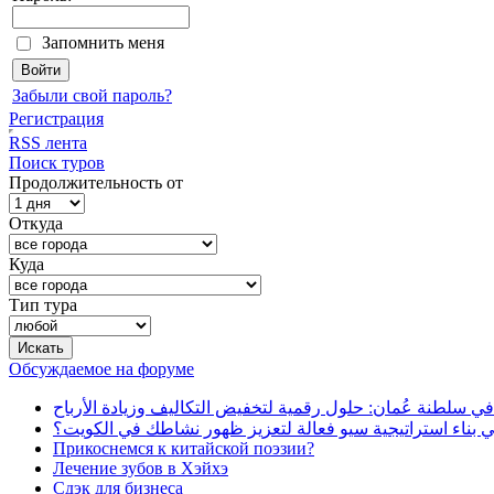
Запомнить меня
Забыли свой пароль?
Регистрация
RSS лента
Поиск туров
Продолжительность от
Откуда
Куда
Тип тура
Обсуждаемое на форуме
في سلطنة عُمان: حلول رقمية لتخفيض التكاليف وزيادة الأرباح
بناء استراتيجية سيو فعالة لتعزيز ظهور نشاطك في الكويت؟
Прикоснемся к китайской поэзии?
Лечение зубов в Хэйхэ
Сдэк для бизнеса