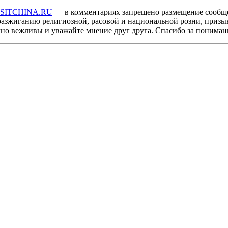
ISITCHINA.RU
— в комментариях запрещено размещение сообщ
разжиганию религиозной, расовой и национальной розни, призы
мно вежливы и уважайте мнение друг друга. Спасибо за пониман