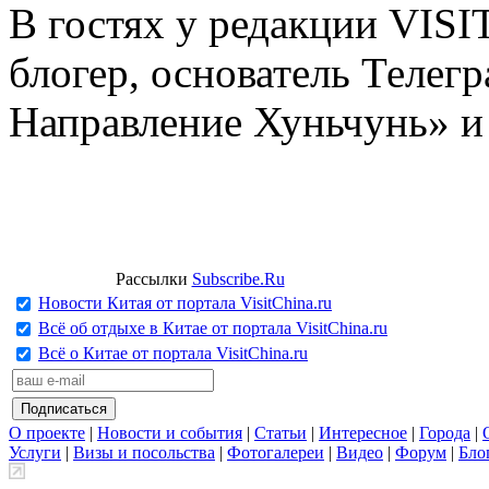
В гостях у редакции VIS
блогер, основатель Телег
Направление Хуньчунь» и
Рассылки
Subscribe.Ru
Новости Китая от портала VisitChina.ru
Всё об отдыхе в Китае от портала VisitChina.ru
Всё о Китае от портала VisitChina.ru
О проекте
|
Новости и события
|
Статьи
|
Интересное
|
Города
|
Услуги
|
Визы и посольства
|
Фотогалереи
|
Видео
|
Форум
|
Бло