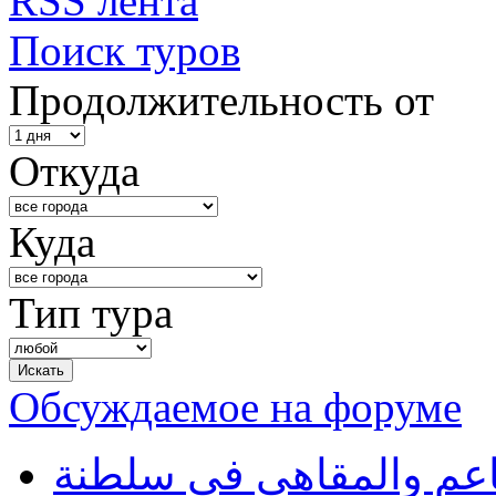
RSS лента
Поиск туров
Продолжительность от
Откуда
Куда
Тип тура
Обсуждаемое на форуме
طاعم والمقاهي في سلطنة