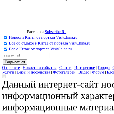
Рассылки
Subscribe.Ru
Новости Китая от портала VisitChina.ru
Всё об отдыхе в Китае от портала VisitChina.ru
Всё о Китае от портала VisitChina.ru
О проекте
|
Новости и события
|
Статьи
|
Интересное
|
Города
|
Услуги
|
Визы и посольства
|
Фотогалереи
|
Видео
|
Форум
|
Бло
Данный интернет-сайт но
информационный характер
информационные материа