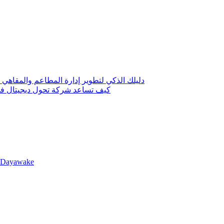
دليلك الذكي لتطوير إدارة المطاعم والمقاهي 
كيف تساعد شركة تحول ديجيتال في 
llDayawake