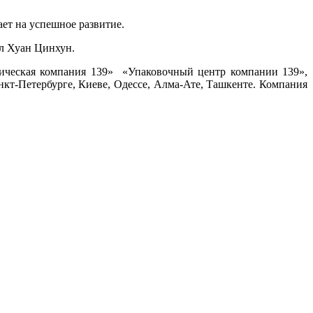
ает на успешное развитие.
ил Хуан Цинхун.
ическая
компания 139» «Упаковочный центр компании 139»,
нкт-Петербурге
, Киеве, Одессе,
Алма-Ате
, Ташкенте. Компания