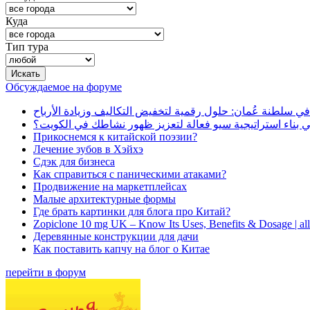
Куда
Тип тура
Обсуждаемое на форуме
في سلطنة عُمان: حلول رقمية لتخفيض التكاليف وزيادة الأرباح
بناء استراتيجية سيو فعالة لتعزيز ظهور نشاطك في الكويت؟
Прикоснемся к китайской поэзии?
Лечение зубов в Хэйхэ
Сдэк для бизнеса
Как справиться с паническими атаками?
Продвижение на маркетплейсах
Малые архитектурные формы
Где брать картинки для блога про Китай?
Zopiclone 10 mg UK – Know Its Uses, Benefits & Dosage | a
Деревянные конструкции для дачи
Как поставить капчу на блог о Китае
перейти в форум