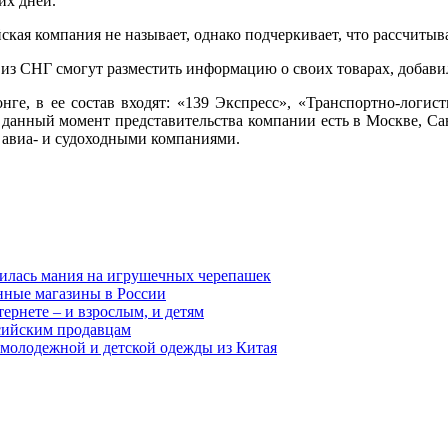
их дней.
ская компания не называет, однако подчеркивает, что рассчитыв
и из СНГ смогут разместить информацию о своих товарах, добав
ге, в ее состав входят: «139 Экспресс», «
Транспортно-логист
а данный момент представительства компании есть в Москве,
Са
 авиа- и судоходными компаниями.
вилась мания на игрушечных черепашек
нные магазины в России
ернете – и взрослым, и детям
ссийским продавцам
 молодежной и детской одежды из Китая