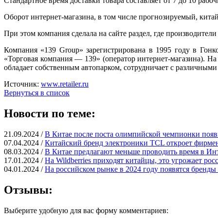
Стандартное время доставки товара составляет от 7 до 10 рабоч
Оборот
интернет-магазина
, в том числе прогнозируемый, китай
При этом компания сделала на сайте раздел, где производител
Компания «139 Group» зарегистрирована в 1995 году в Гонкон
«Торговая компания — 139» (оператор
интернет-магазина
). Н
обладает собственным автопарком, сотрудничает с различными
Источник:
www.retailer.ru
Вернуться в список
Новости по теме:
21.09.2024 /
В Китае после поста олимпийской чемпионки поя
07.04.2024 /
Китайский бренд электроники TCL откроет фирме
08.03.2024 /
В Китае предлагают меньше проводить время в Инт
17.01.2024 /
На Wildberries приходят китайцы, это угрожает ро
04.01.2024 /
На российском рынке в 2024 году появятся бренды
Отзывы:
Выберите удобную для вас форму комментариев: