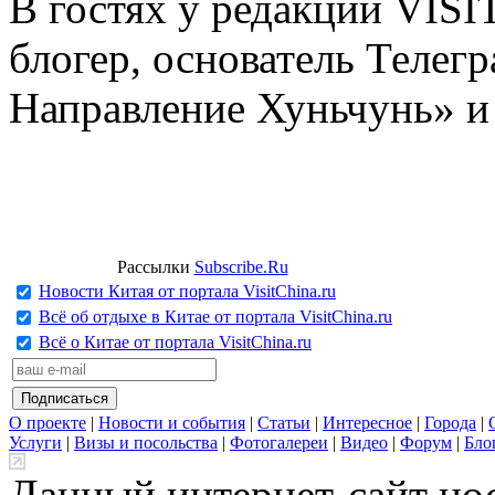
В гостях у редакции VIS
блогер, основатель Телег
Направление Хуньчунь» и
Рассылки
Subscribe.Ru
Новости Китая от портала VisitChina.ru
Всё об отдыхе в Китае от портала VisitChina.ru
Всё о Китае от портала VisitChina.ru
О проекте
|
Новости и события
|
Статьи
|
Интересное
|
Города
|
Услуги
|
Визы и посольства
|
Фотогалереи
|
Видео
|
Форум
|
Бло
Данный интернет-сайт но