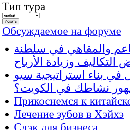
Тип тура
Обсуждаемое на форуме
طاعم والمقاهي في سلطنة
 التكاليف وزيادة الأرباح
في بناء استراتيجية سيو
ظهور نشاطك في الكويت؟
Прикоснемся к китайск
Лечение зубов в Хэйхэ
Сдэк для бизнеса