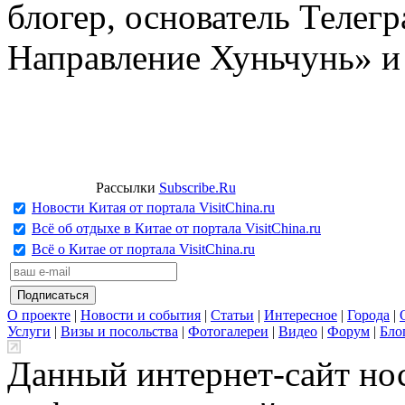
блогер, основатель Телег
Направление Хуньчунь» и
Рассылки
Subscribe.Ru
Новости Китая от портала VisitChina.ru
Всё об отдыхе в Китае от портала VisitChina.ru
Всё о Китае от портала VisitChina.ru
О проекте
|
Новости и события
|
Статьи
|
Интересное
|
Города
|
Услуги
|
Визы и посольства
|
Фотогалереи
|
Видео
|
Форум
|
Бло
Данный интернет-сайт но