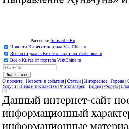
Рассылки
Subscribe.Ru
Новости Китая от портала VisitChina.ru
Всё об отдыхе в Китае от портала VisitChina.ru
Всё о Китае от портала VisitChina.ru
О проекте
|
Новости и события
|
Статьи
|
Интересное
|
Города
|
Услуги
|
Визы и посольства
|
Фотогалереи
|
Видео
|
Форум
|
Бло
Данный интернет-сайт но
информационный характер
информационные материа