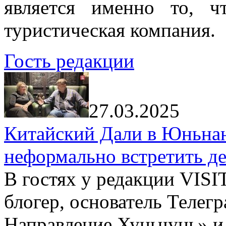
является именно то, ч
туристическая компания.
Гость редакции
27.03.2025
Китайский Дали в Юньнань
неформально встретить д
В гостях у редакции VIS
блогер, основатель Телег
Направление Хуньчунь» и