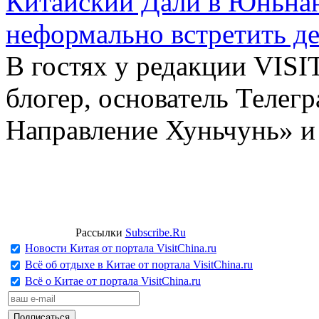
Китайский Дали в Юньнань
неформально встретить д
В гостях у редакции VIS
блогер, основатель Телег
Направление Хуньчунь» и
Рассылки
Subscribe.Ru
Новости Китая от портала VisitChina.ru
Всё об отдыхе в Китае от портала VisitChina.ru
Всё о Китае от портала VisitChina.ru