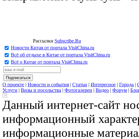
Рассылки
Subscribe.Ru
Новости Китая от портала VisitChina.ru
Всё об отдыхе в Китае от портала VisitChina.ru
Всё о Китае от портала VisitChina.ru
О проекте
|
Новости и события
|
Статьи
|
Интересное
|
Города
|
Услуги
|
Визы и посольства
|
Фотогалереи
|
Видео
|
Форум
|
Бло
Данный интернет-сайт но
информационный характер
информационные материа