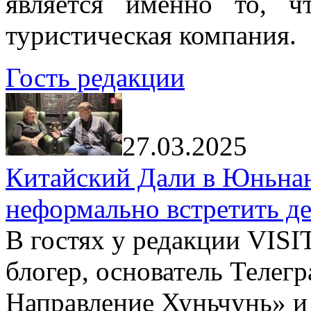
является именно то, ч
туристическая компания.
Гость редакции
27.03.2025
Китайский Дали в Юньнань
неформально встретить д
В гостях у редакции VIS
блогер, основатель Телег
Направление Хуньчунь» и