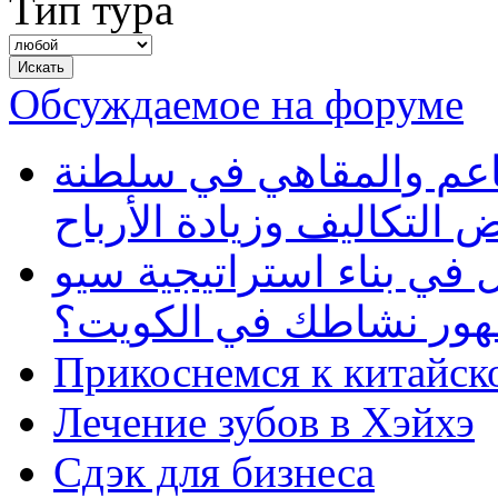
Тип тура
Обсуждаемое на форуме
طاعم والمقاهي في سلطنة
 التكاليف وزيادة الأرباح
في بناء استراتيجية سيو
ظهور نشاطك في الكويت؟
Прикоснемся к китайск
Лечение зубов в Хэйхэ
Сдэк для бизнеса