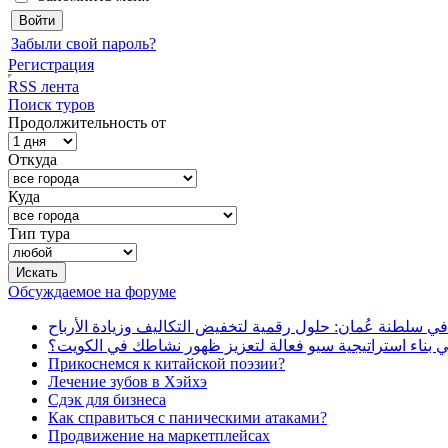
Забыли свой пароль?
Регистрация
RSS лента
Поиск туров
Продолжительность от
Откуда
Куда
Тип тура
Обсуждаемое на форуме
في سلطنة عُمان: حلول رقمية لتخفيض التكاليف وزيادة الأرباح
بناء استراتيجية سيو فعالة لتعزيز ظهور نشاطك في الكويت؟
Прикоснемся к китайской поэзии?
Лечение зубов в Хэйхэ
Сдэк для бизнеса
Как справиться с паническими атаками?
Продвижение на маркетплейсах