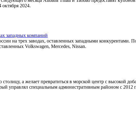
 следующего месяца Alibaba Tmall и Taobao предоставят купоно
4 октября 2024.
одах западных компаний
оссии на трех заводах, оставленных западными конкурентами. 
ставленных Volkswagen, Mercedes, Nissan.
 столицу, а желает превратиться в морской центр с высокой до
орый управлял специальным административным районом с 2012 