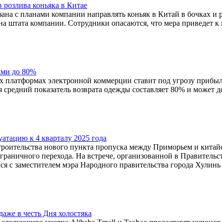
в розлива коньяка в Китае
зана с планами компании направлять коньяк в Китай в бочках и
ина штата компании. Сотрудники опасаются, что мера приведет 
ами до 80%
их платформах электронной коммерции ставит под угрозу прибыл
я средний показатель возврата одежды составляет 80% и может д
атацию к 4 кварталу 2025 года
троительства нового пункта пропуска между Приморьем и китай
раничного перехода. На встрече, организованной в Правительств
ся с заместителем мэра Народного правительства города Хулин
аже в честь Дня холостяка