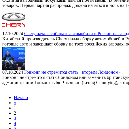
Охота за выгодными покупками длится почти месяц. В течение
товаров. Первая партия распродаж должна начаться в ночь на 1
12.10.2024
Chery начала собирать автомобили в России на зав
Китайский производитель Chery начал сборку автомобилей в Р
готовые авто и завершает сборку на трех российских заводах, о
07.10.2024
Гонконг не стремится стать «вторым Лондоном»
Гонконг не стремится стать Лондоном или заменить британскую
администрации Гонконга Лян Чжэньин (Leung Chun-ying), кот
Начало
«
1
2
3
4
5