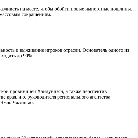
 разливать на месте, чтобы обойти новые импортные пошлины.
к массовым сокращениям.
ьность и выживание игроков отрасли. Основатель одного из
оходить до 90%.
ской провинцией Хэйлунцзян, а также перспектив
е края, и.о. руководителя регионального агентства
ь Чжао Чжэньтао.