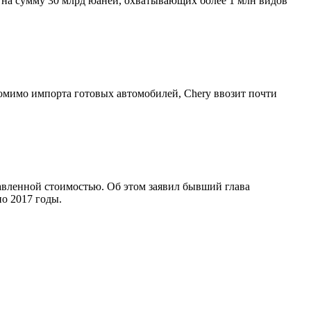
в на сумму 30 млрд юаней, охватывающих более 1 млн видов
Помимо импорта готовых автомобилей, Chery ввозит почти
бавленной стоимостью. Об этом заявил бывший глава
по 2017 годы.