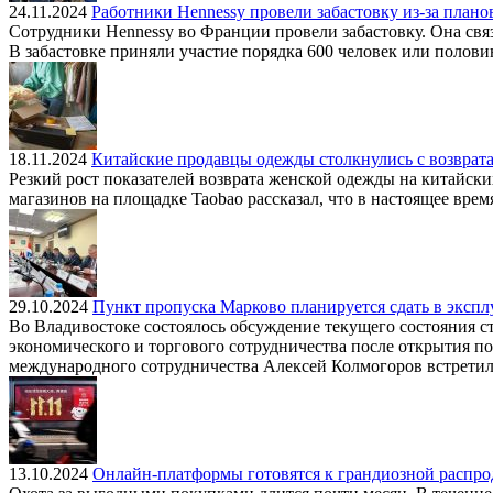
24.11.2024
Работники Hennessy провели забастовку из-за плано
Сотрудники Hennessy во Франции провели забастовку. Она свя
В забастовке приняли участие порядка 600 человек или полов
18.11.2024
Китайские продавцы одежды столкнулись с возврат
Резкий рост показателей возврата женской одежды на китайск
магазинов на площадке Taobao рассказал, что в настоящее врем
29.10.2024
Пункт пропуска Марково планируется сдать в эксплу
Во Владивостоке состоялось обсуждение текущего состояния с
экономического и торгового сотрудничества после открытия пог
международного сотрудничества Алексей Колмогоров встретил
13.10.2024
Онлайн-платформы готовятся к грандиозной распрод