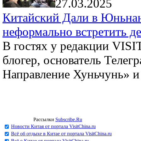
27.03.2025
Китайский Дали в Юньнань
неформально встретить д
В гостях у редакции VIS
блогер, основатель Телег
Направление Хуньчунь» и
Рассылки
Subscribe.Ru
Новости Китая от портала VisitChina.ru
Всё об отдыхе в Китае от портала VisitChina.ru
Всё о Китае от портала VisitChina.ru