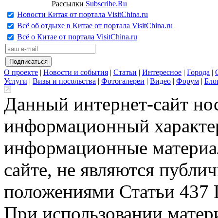
Рассылки
Subscribe.Ru
Новости Китая от портала VisitChina.ru
Всё об отдыхе в Китае от портала VisitChina.ru
Всё о Китае от портала VisitChina.ru
О проекте
|
Новости и события
|
Статьи
|
Интересное
|
Города
|
Услуги
|
Визы и посольства
|
Фотогалереи
|
Видео
|
Форум
|
Бло
Данный интернет-сайт но
информационный характер
информационные материа
сайте, не являются публи
положениями Статьи 437 
При использовании матери