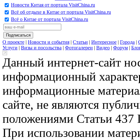
Новости Китая от портала VisitChina.ru
Всё об отдыхе в Китае от портала VisitChina.ru
Всё о Китае от портала VisitChina.ru
О проекте
|
Новости и события
|
Статьи
|
Интересное
|
Города
|
Услуги
|
Визы и посольства
|
Фотогалереи
|
Видео
|
Форум
|
Бло
Данный интернет-сайт но
информационный характер
информационные материа
сайте, не являются публи
положениями Статьи 437 
При использовании матери