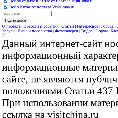
Всё об отдыхе в Китае от портала VisitChina.ru
Всё о Китае от портала VisitChina.ru
О проекте
|
Новости и события
|
Статьи
|
Интересное
|
Города
|
Услуги
|
Визы и посольства
|
Фотогалереи
|
Видео
|
Форум
|
Бло
Данный интернет-сайт но
информационный характер
информационные материа
сайте, не являются публи
положениями Статьи 437 
При использовании матери
ссылка на visitchina.ru