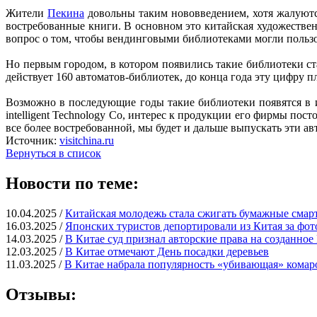
Жители
Пекина
довольны таким нововведением, хотя жалуютс
востребованные книги. В основном это китайская художествен
вопрос о том, чтобы вендинговыми библиотеками могли пользо
Но первым городом, в котором появились такие библиотеки ст
действует 160 автоматов-библиотек, до конца года эту цифру п
Возможно в последующие годы такие библиотеки появятся в и 
intelligent Technology Co, интерес к продукции его фирмы пос
все более востребованной, мы будет и дальше выпускать эти авт
Источник:
visitchina.ru
Вернуться в список
Новости по теме:
10.04.2025 /
Китайская молодежь стала сжигать бумажные смар
16.03.2025 /
Японских туристов депортировали из Китая за фот
14.03.2025 /
В Китае суд признал авторские права на созданно
12.03.2025 /
В Китае отмечают День посадки деревьев
11.03.2025 /
В Китае набрала популярность «убивающая» комар
Отзывы: