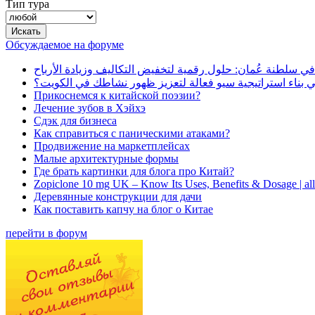
Тип тура
Обсуждаемое на форуме
في سلطنة عُمان: حلول رقمية لتخفيض التكاليف وزيادة الأرباح
بناء استراتيجية سيو فعالة لتعزيز ظهور نشاطك في الكويت؟
Прикоснемся к китайской поэзии?
Лечение зубов в Хэйхэ
Сдэк для бизнеса
Как справиться с паническими атаками?
Продвижение на маркетплейсах
Малые архитектурные формы
Где брать картинки для блога про Китай?
Zopiclone 10 mg UK – Know Its Uses, Benefits & Dosage | a
Деревянные конструкции для дачи
Как поставить капчу на блог о Китае
перейти в форум