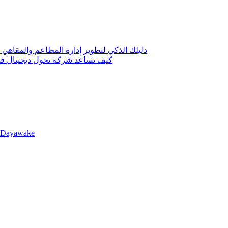
دليلك الذكي لتطوير إدارة المطاعم والمقاهي 
كيف تساعد شركة تحول ديجيتال في 
llDayawake