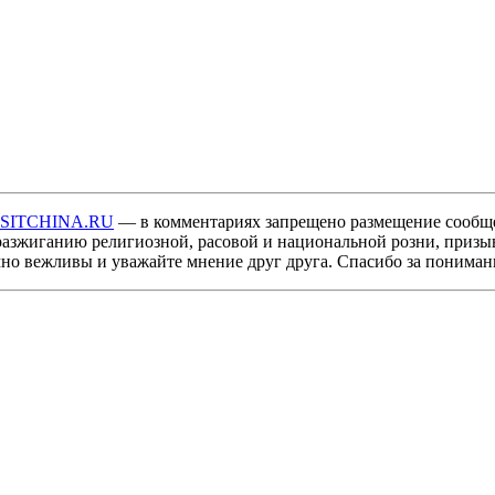
ISITCHINA.RU
— в комментариях запрещено размещение сообщ
разжиганию религиозной, расовой и национальной розни, призы
мно вежливы и уважайте мнение друг друга. Спасибо за пониман