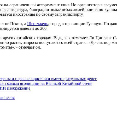
я на ограниченный ассортимент книг. Но организаторы аргуме
ная литература, биографии знаменитых людей, книги по кулина
ваться иностранцы по своему загранпаспорту.
ал не Пекин, а
Шеньчжень
, город в провинции Гуандун. По дан
ланируется довести до 200.
других китайских городах. Ведь, как отмечает Ли Цинланг (Li
тоянно растет, запросы поступают со всей страны. «До сих пор мы
оматы», - отмечает он.
тфоны и игровые приставки вместо ритуальных денег
о с голыми ягодицами на Великой Китайской стене
е ИИ изображение
ов песня