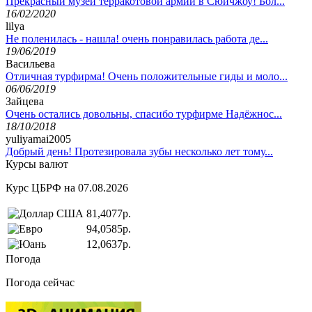
Прекрасный музей терракотовой армии в Сюйчжоу! Бол...
16/02/2020
lilya
Не поленилась - нашла! очень понравилась работа де...
19/06/2019
Васильева
Отличная турфирма! Очень положительные гиды и моло...
06/06/2019
Зайцева
Очень остались довольны, спасибо турфирме Надёжнос...
18/10/2018
yuliyamai2005
Добрый день! Протезировала зубы несколько лет тому...
Курсы валют
Курс ЦБРФ на 07.08.2026
81,4077р.
94,0585р.
12,0637р.
Погода
Погода сейчас