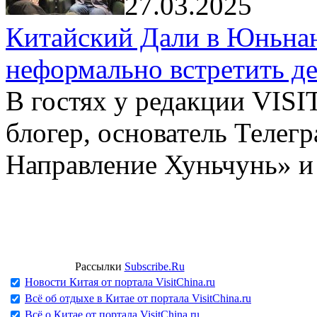
27.03.2025
Китайский Дали в Юньнань
неформально встретить д
В гостях у редакции VIS
блогер, основатель Телег
Направление Хуньчунь» и
Рассылки
Subscribe.Ru
Новости Китая от портала VisitChina.ru
Всё об отдыхе в Китае от портала VisitChina.ru
Всё о Китае от портала VisitChina.ru