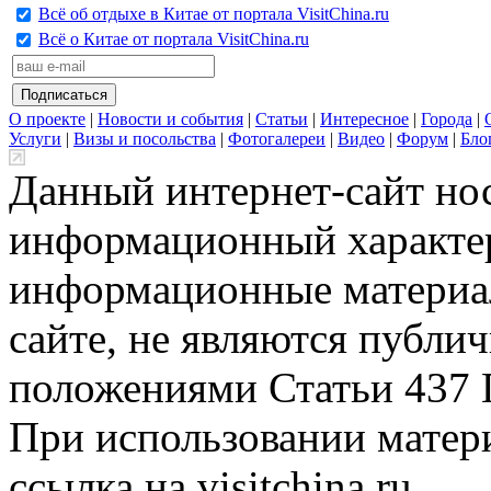
Всё об отдыхе в Китае от портала VisitChina.ru
Всё о Китае от портала VisitChina.ru
О проекте
|
Новости и события
|
Статьи
|
Интересное
|
Города
|
Услуги
|
Визы и посольства
|
Фотогалереи
|
Видео
|
Форум
|
Бло
Данный интернет-сайт но
информационный характер
информационные материа
сайте, не являются публи
положениями Статьи 437 
При использовании матери
ссылка на visitchina.ru