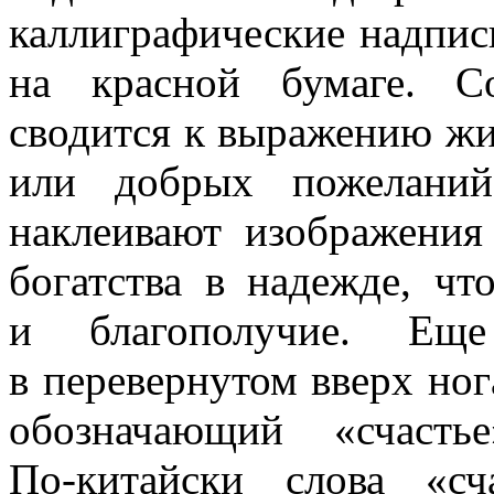
каллиграфические надпи
на
красной бумаге. С
сводится к
выражению жи
или добрых пожелани
наклеивают изображени
богатства в
надежде, чт
и
благополучие. Ещ
в
перевернутом вверх ног
обозначающий
«
счастье
По-китайски
слова
«
сч