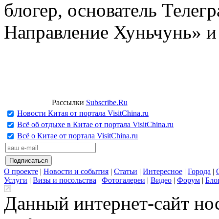
блогер, основатель Телег
Направление Хуньчунь» и
Рассылки
Subscribe.Ru
Новости Китая от портала VisitChina.ru
Всё об отдыхе в Китае от портала VisitChina.ru
Всё о Китае от портала VisitChina.ru
О проекте
|
Новости и события
|
Статьи
|
Интересное
|
Города
|
Услуги
|
Визы и посольства
|
Фотогалереи
|
Видео
|
Форум
|
Бло
Данный интернет-сайт но