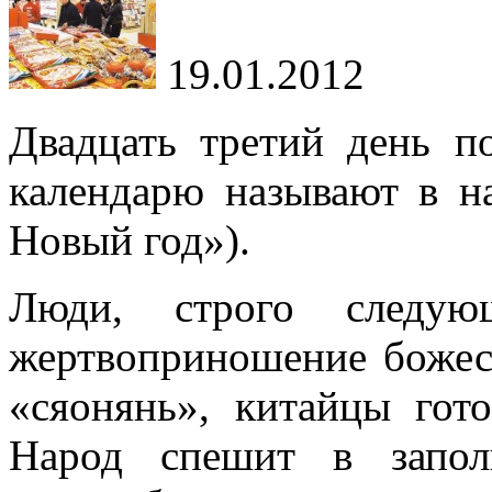
19.01.2012
Двадцать третий день п
календарю называют в
н
Новый год
»
).
Люди, строго следую
жертвоприношение божес
«
сяонянь
»
, китайцы гото
Народ спешит в
запо