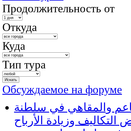
Продолжительность от
Откуда
Куда
Тип тура
Обсуждаемое на форуме
طاعم والمقاهي في سلطنة
 التكاليف وزيادة الأرباح