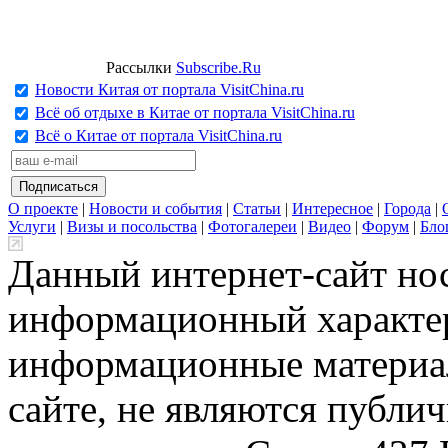
Рассылки
Subscribe.Ru
Новости Китая от портала VisitChina.ru
Всё об отдыхе в Китае от портала VisitChina.ru
Всё о Китае от портала VisitChina.ru
О проекте
|
Новости и события
|
Статьи
|
Интересное
|
Города
|
Услуги
|
Визы и посольства
|
Фотогалереи
|
Видео
|
Форум
|
Бло
Данный интернет-сайт но
информационный характер
информационные материа
сайте, не являются публи