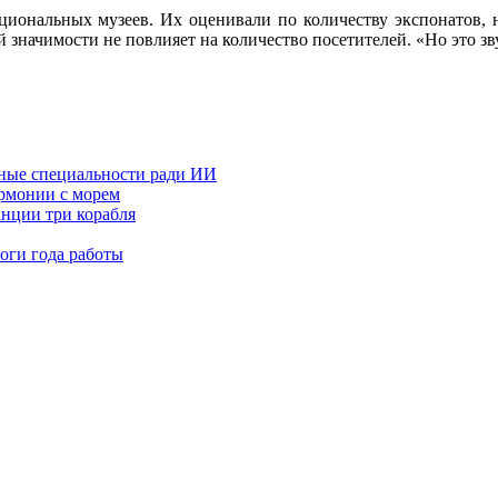
циональных музеев. Их оценивали по количеству экспонатов, н
 значимости не повлияет на количество посетителей. «Но это зву
рные специальности ради ИИ
рмонии с морем
анции три корабля
оги года работы