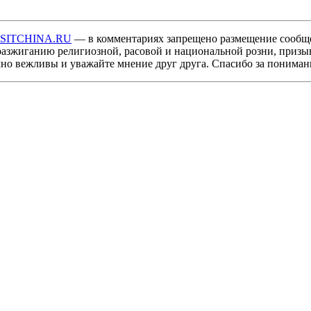
ISITCHINA.RU
— в комментариях запрещено размещение сообщ
разжиганию религиозной, расовой и национальной розни, призы
мно вежливы и уважайте мнение друг друга. Спасибо за пониман