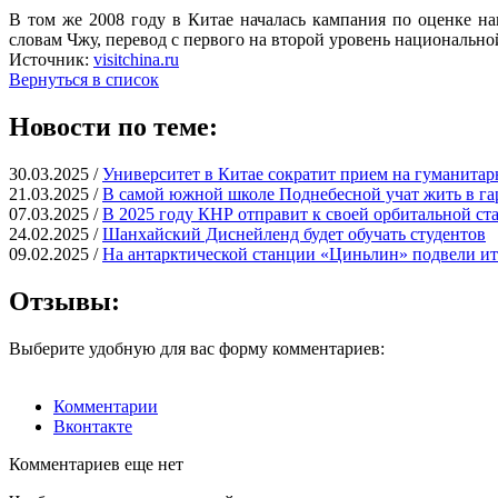
В том же 2008 году в Китае началась кампания по оценке на
словам Чжу, перевод с первого на второй уровень национальной
Источник:
visitchina.ru
Вернуться в список
Новости по теме:
30.03.2025 /
Университет в Китае сократит прием на гуманита
21.03.2025 /
В самой южной школе Поднебесной учат жить в га
07.03.2025 /
В 2025 году КНР отправит к своей орбитальной ст
24.02.2025 /
Шанхайский Диснейленд будет обучать студентов
09.02.2025 /
На антарктической станции «Циньлин» подвели ит
Отзывы:
Выберите удобную для вас форму комментариев:
Комментарии
Вконтакте
Комментариев еще нет