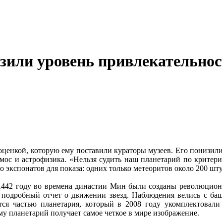
зили уровень привлекательно
ценкой, которую ему поставили кураторы музеев. Его понизили 
космос и астрофизика. «Нельзя судить наш планетарий по критер
о экспонатов для показа: одних только метеоритов около 200 шт
в 1442 году во времена династии Мин были созданы революцио
 подробный отчет о движении звезд. Наблюдения велись с баш
тся частью планетария, который в 2008 году укомплектовали
 планетарий получает самое четкое в мире изображение.