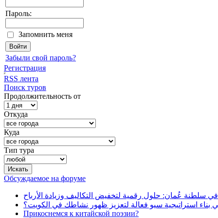
Пароль:
Запомнить меня
Забыли свой пароль?
Регистрация
RSS лента
Поиск туров
Продолжительность от
Откуда
Куда
Тип тура
Обсуждаемое на форуме
في سلطنة عُمان: حلول رقمية لتخفيض التكاليف وزيادة الأرباح
بناء استراتيجية سيو فعالة لتعزيز ظهور نشاطك في الكويت؟
Прикоснемся к китайской поэзии?