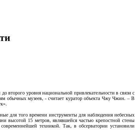
сти
до второго уровня национальной привлекательности в связи с
иям обычных музеев, - считает куратор объекта Чжу Чжин. – В
ук».
нные для того времени инструменты для наблюдения небесных
ни высотой 15 метров, являвшейся частью крепостной стены
 современнейшей техникой. Так, в обсерватории установили